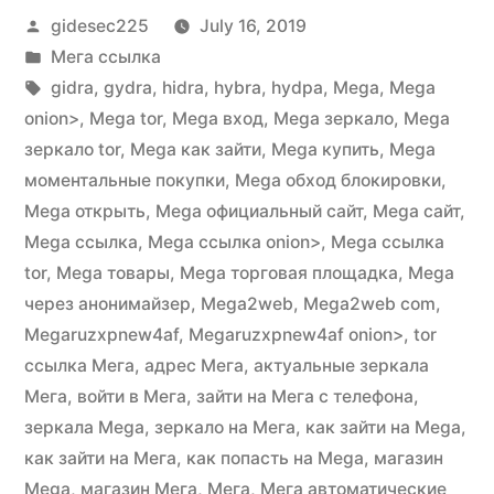
Posted
gidesec225
July 16, 2019
by
Posted
Мега ссылка
in
Tags:
gidra
,
gydra
,
hidra
,
hybra
,
hydpa
,
Mega
,
Mega
onion>
,
Mega tor
,
Mega вход
,
Mega зеркало
,
Mega
зеркало tor
,
Mega как зайти
,
Mega купить
,
Mega
моментальные покупки
,
Mega обход блокировки
,
Mega открыть
,
Mega официальный сайт
,
Mega сайт
,
Mega ссылка
,
Mega ссылка onion>
,
Mega ссылка
tor
,
Mega товары
,
Mega торговая площадка
,
Mega
через анонимайзер
,
Mega2web
,
Mega2web com
,
Megaruzxpnew4af
,
Megaruzxpnew4af onion>
,
tor
ссылка Мега
,
адрес Мега
,
актуальные зеркала
Мега
,
войти в Мега
,
зайти на Мега с телефона
,
зеркала Mega
,
зеркало на Мега
,
как зайти на Mega
,
как зайти на Мега
,
как попасть на Mega
,
магазин
Mega
,
магазин Мега
,
Мега
,
Мега автоматические