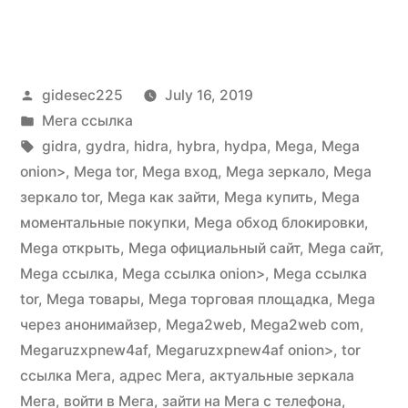
Posted
gidesec225
July 16, 2019
by
Posted
Мега ссылка
in
Tags:
gidra
,
gydra
,
hidra
,
hybra
,
hydpa
,
Mega
,
Mega
onion>
,
Mega tor
,
Mega вход
,
Mega зеркало
,
Mega
зеркало tor
,
Mega как зайти
,
Mega купить
,
Mega
моментальные покупки
,
Mega обход блокировки
,
Mega открыть
,
Mega официальный сайт
,
Mega сайт
,
Mega ссылка
,
Mega ссылка onion>
,
Mega ссылка
tor
,
Mega товары
,
Mega торговая площадка
,
Mega
через анонимайзер
,
Mega2web
,
Mega2web com
,
Megaruzxpnew4af
,
Megaruzxpnew4af onion>
,
tor
ссылка Мега
,
адрес Мега
,
актуальные зеркала
Мега
,
войти в Мега
,
зайти на Мега с телефона
,