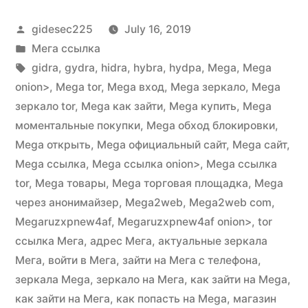
Posted
gidesec225
July 16, 2019
by
Posted
Мега ссылка
in
Tags:
gidra
,
gydra
,
hidra
,
hybra
,
hydpa
,
Mega
,
Mega
onion>
,
Mega tor
,
Mega вход
,
Mega зеркало
,
Mega
зеркало tor
,
Mega как зайти
,
Mega купить
,
Mega
моментальные покупки
,
Mega обход блокировки
,
Mega открыть
,
Mega официальный сайт
,
Mega сайт
,
Mega ссылка
,
Mega ссылка onion>
,
Mega ссылка
tor
,
Mega товары
,
Mega торговая площадка
,
Mega
через анонимайзер
,
Mega2web
,
Mega2web com
,
Megaruzxpnew4af
,
Megaruzxpnew4af onion>
,
tor
ссылка Мега
,
адрес Мега
,
актуальные зеркала
Мега
,
войти в Мега
,
зайти на Мега с телефона
,
зеркала Mega
,
зеркало на Мега
,
как зайти на Mega
,
как зайти на Мега
,
как попасть на Mega
,
магазин