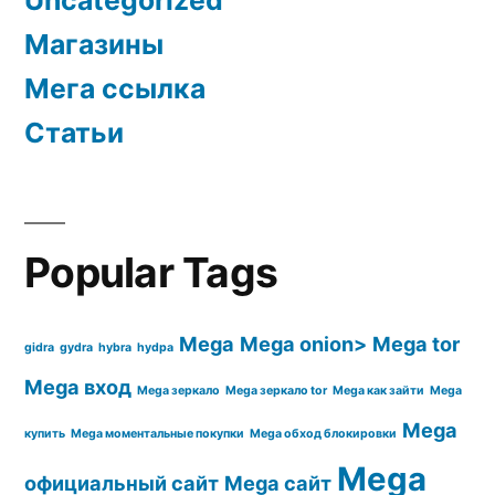
Магазины
Мега ссылка
Статьи
Popular Tags
Mega
Mega onion>
Mega tor
gidra
gydra
hybra
hydpa
Mega вход
Mega зеркало
Mega зеркало tor
Mega как зайти
Mega
Mega
купить
Mega моментальные покупки
Mega обход блокировки
Mega
официальный сайт
Mega сайт