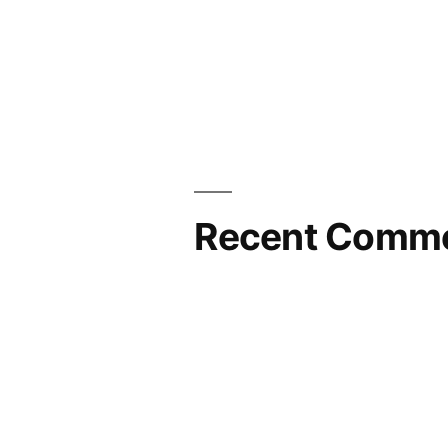
Recent Comm