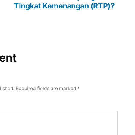
Tingkat Kemenangan (RTP)?
ent
lished.
Required fields are marked
*