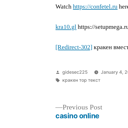
Watch
https://confetel.ru
her
kra10.gl
https://setupmega.r
[Redirect-302]
кракен вмес
Posted
gidesec225
January 4, 
by
Tags:
кракен тор текст
Previous
Previous Post
post:
casino online
Post