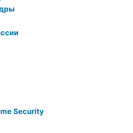
идры
оссии
ome Security