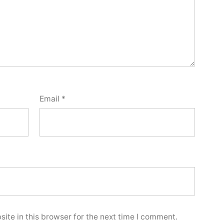
Email
*
ite in this browser for the next time I comment.