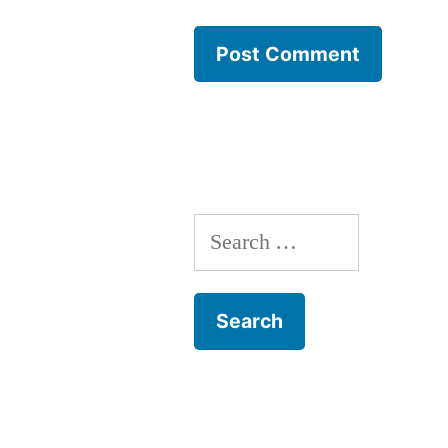
Search
for: