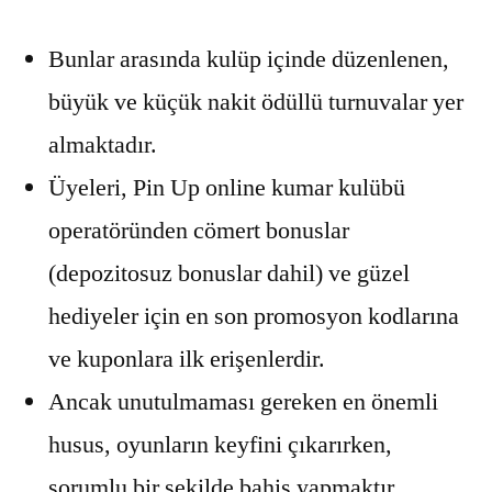
Bunlar arasında kulüp içinde düzenlenen,
büyük ve küçük nakit ödüllü turnuvalar yer
almaktadır.
Üyeleri, Pin Up online kumar kulübü
operatöründen cömert bonuslar
(depozitosuz bonuslar dahil) ve güzel
hediyeler için en son promosyon kodlarına
ve kuponlara ilk erişenlerdir.
Ancak unutulmaması gereken en önemli
husus, oyunların keyfini çıkarırken,
sorumlu bir şekilde bahis yapmaktır.