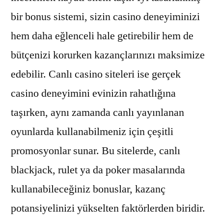
bir bonus sistemi, sizin casino deneyiminizi
hem daha eğlenceli hale getirebilir hem de
bütçenizi korurken kazançlarınızı maksimize
edebilir. Canlı casino siteleri ise gerçek
casino deneyimini evinizin rahatlığına
taşırken, aynı zamanda canlı yayınlanan
oyunlarda kullanabilmeniz için çeşitli
promosyonlar sunar. Bu sitelerde, canlı
blackjack, rulet ya da poker masalarında
kullanabileceğiniz bonuslar, kazanç
potansiyelinizi yükselten faktörlerden biridir.