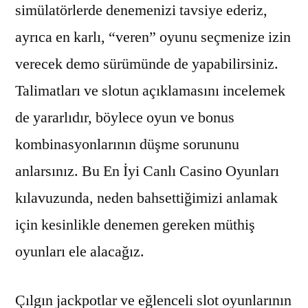
simülatörlerde denemenizi tavsiye ederiz,
ayrıca en karlı, “veren” oyunu seçmenize izin
verecek demo sürümünde de yapabilirsiniz.
Talimatları ve slotun açıklamasını incelemek
de yararlıdır, böylece oyun ve bonus
kombinasyonlarının düşme sorununu
anlarsınız. Bu En İyi Canlı Casino Oyunları
kılavuzunda, neden bahsettiğimizi anlamak
için kesinlikle denemen gereken müthiş
oyunları ele alacağız.
Çılgın jackpotlar ve eğlenceli slot oyunlarının