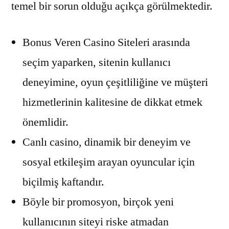
temel bir sorun olduğu açıkça görülmektedir.
Bonus Veren Casino Siteleri arasında
seçim yaparken, sitenin kullanıcı
deneyimine, oyun çeşitliliğine ve müşteri
hizmetlerinin kalitesine de dikkat etmek
önemlidir.
Canlı casino, dinamik bir deneyim ve
sosyal etkileşim arayan oyuncular için
biçilmiş kaftandır.
Böyle bir promosyon, birçok yeni
kullanıcının siteyi riske atmadan