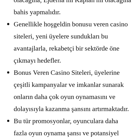
bahis yapmalıdır.
Genellikle hoşgeldin bonusu veren casino
siteleri, yeni üyelere sundukları bu
avantajlarla, rekabetçi bir sektörde öne
çıkmayı hedefler.
Bonus Veren Casino Siteleri, üyelerine
çeşitli kampanyalar ve imkanlar sunarak
onların daha çok oyun oynamasını ve
dolayısıyla kazanma şansını artırmaktadır.
Bu tür promosyonlar, oyunculara daha
fazla oyun oynama şansı ve potansiyel