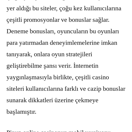
yer aldığı bu siteler, çoğu kez kullanıcılarına
çeşitli promosyonlar ve bonuslar sağlar.
Deneme bonusları, oyuncuların bu oyunları
para yatırmadan deneyimlemelerine imkan
tanıyarak, onlara oyun stratejileri
geliştirebilme şansı verir. İnternetin
yaygınlaşmasıyla birlikte, çeşitli casino
siteleri kullanıcılarına farklı ve cazip bonuslar
sunarak dikkatleri üzerine çekmeye
başlamıştır.