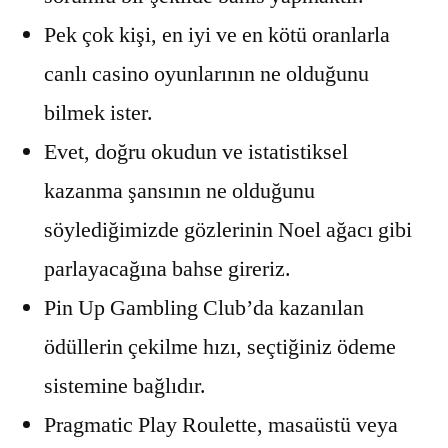
Pek çok kişi, en iyi ve en kötü oranlarla
canlı casino oyunlarının ne olduğunu
bilmek ister.
Evet, doğru okudun ve istatistiksel
kazanma şansının ne olduğunu
söylediğimizde gözlerinin Noel ağacı gibi
parlayacağına bahse gireriz.
Pin Up Gambling Club’da kazanılan
ödüllerin çekilme hızı, seçtiğiniz ödeme
sistemine bağlıdır.
Pragmatic Play Roulette, masaüstü veya