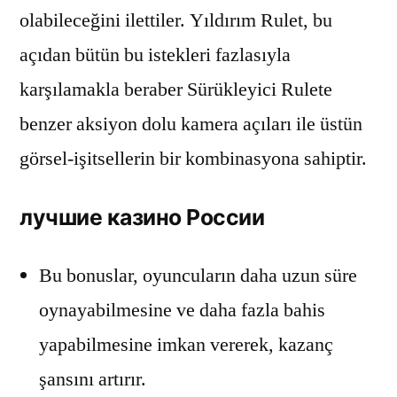
olabileceğini ilettiler. Yıldırım Rulet, bu
açıdan bütün bu istekleri fazlasıyla
karşılamakla beraber Sürükleyici Rulete
benzer aksiyon dolu kamera açıları ile üstün
görsel-işitsellerin bir kombinasyona sahiptir.
лучшие казино России
Bu bonuslar, oyuncuların daha uzun süre
oynayabilmesine ve daha fazla bahis
yapabilmesine imkan vererek, kazanç
şansını artırır.