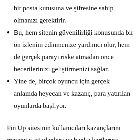
bir posta kutusuna ve şifresine sahip
olmanızı gerektirir.
Bu, hem sitenin güvenilirliği konusunda bir
ön izlenim edinmenize yardımcı olur, hem
de gerçek parayı riske atmadan önce
becerilerinizi geliştirmenizi sağlar.
Yine de, birçok oyuncu için gerçek
anlamda heyecan ve kazanç, para yatırılan
oyunlarda başlıyor.
Pin Up sitesinin kullanıcıları kazançlarını
mevcut e-cüzdanlara ve banka kartlarına